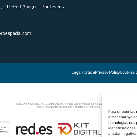
1, C.P. 36207 Vigo – Pontevedra
roespacial.com
Legal noticie
Privacy Policy
Cookies p
Para ofrecer las
almacenar y/o ac
tecnologías nos 
identificaciones 
afectar negativa