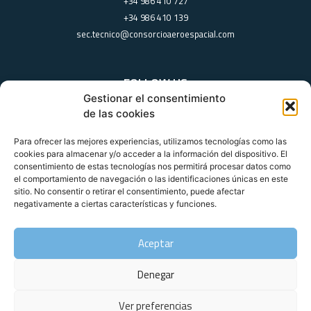
+34 986 410 727
+34 986 410 139
sec.tecnico@consorcioaeroespacial.com
FOLLOW US
Gestionar el consentimiento
de las cookies
Para ofrecer las mejores experiencias, utilizamos tecnologías como las
cookies para almacenar y/o acceder a la información del dispositivo. El
consentimiento de estas tecnologías nos permitirá procesar datos como
Copyright by Galician Aerospace Consortium
el comportamiento de navegación o las identificaciones únicas en este
sitio. No consentir o retirar el consentimiento, puede afectar
negativamente a ciertas características y funciones.
Legal noticie
Privacy Policy
Cookies policy
Aceptar
Denegar
Ver preferencias