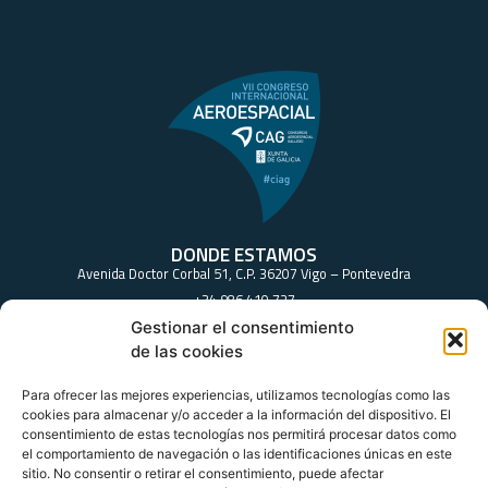
DONDE ESTAMOS
Avenida Doctor Corbal 51, C.P. 36207 Vigo – Pontevedra
+34 986 410 727
+34 986 410 139
Gestionar el consentimiento
sec.tecnico@consorcioaeroespacial.com
de las cookies
Para ofrecer las mejores experiencias, utilizamos tecnologías como las
cookies para almacenar y/o acceder a la información del dispositivo. El
SÍGUENOS
consentimiento de estas tecnologías nos permitirá procesar datos como
el comportamiento de navegación o las identificaciones únicas en este
sitio. No consentir o retirar el consentimiento, puede afectar