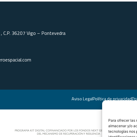
1, C.P. 36207 Vigo – Pontevedra
roespacial.com
Aviso Legal
Política de privacidad
Po
Para ofrecer las
almacenar y/o ac
tecnologías nos 
identificaciones 